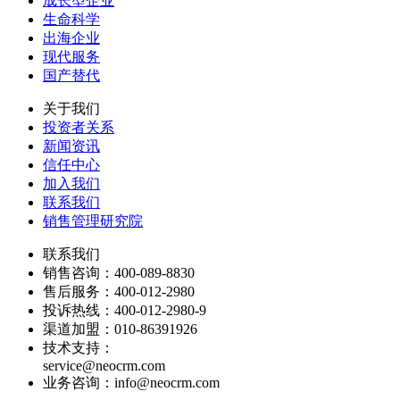
成长型企业
生命科学
2、当数据属性或状态发生
出海企业
现代服务
的公海分组，系统将自动为
国产替代
免由于操作不及时耽误业务
关于我们
投资者关系
新闻资讯
销售易【新公海池】自动分
信任中心
加入我们
轻轻松松理好线索和客户！
联系我们
销售管理研究院
公海标签维度设置
联系我们
销售咨询：400-089-8830
售后服务：400-012-2980
投诉热线：400-012-2980-9
渠道加盟：010-86391926
技术支持：
service@neocrm.com
业务咨询：info@neocrm.com