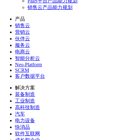
作为一名
S
DR
，您是否经常
PaaS平台产品能力规划
销售云产品能力规划
扰？偶尔忙中出错，把线索
产品
销售云
营销云
在销售易的旧版公海池，只
伙伴云
服务云
客户数据放置到各类公海分
电商云
智能分析云
很容易出错，为
S
DR
造成了
Neo-Platform
SCRM
客户数据平台
而在销售易新公海池能力下
解决方案
装备制造
组设置分组标签，系统将通
工业制造
高科技制造
汽车
1、线索、客户数据进入系
电力设备
快消品
入到对应分组中，极大的减
软件互联网