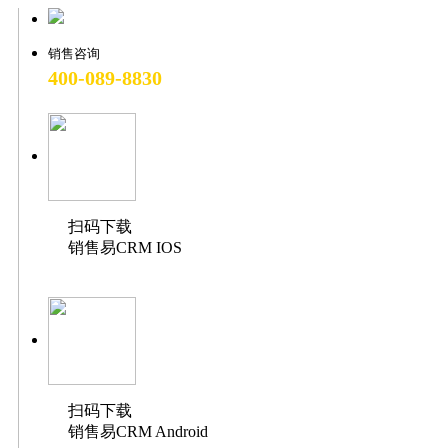
Ø
单层级公海分组
VS
据流转轻松实现
销售咨询
400-089-8830
作为一名销售运营，您是否
致公海池设置工作非常繁琐
会让销售常常抱怨？
扫码下载
销售易CRM IOS
在销售易旧版公海池中，公
务场景单一，权限设置也不
销售易【新公海池】支持多
务的层级特征，清晰地设置
扫码下载
销售易CRM Android