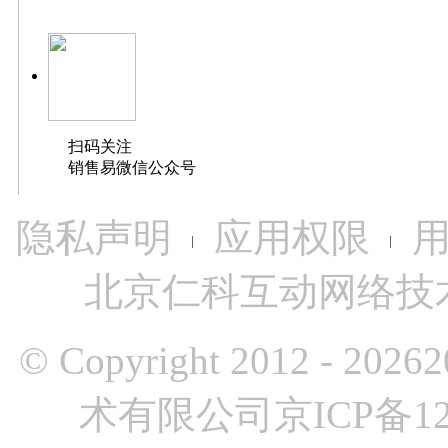
清晰、明了，更可以通过跨
据层级特征设置领取范围规
销售易【新公海池】
多层级
扫码关注
灵活满足更加丰富的业务场
销售易微信公众号
多层级公海分组结构
隐私声明
应用权限
北京仁科互动网络技术有
多层级领取设置
© Copyright 2012 -
2026
术有限公司
京ICP备12
Ø
简单规则配置
V
S
灵活